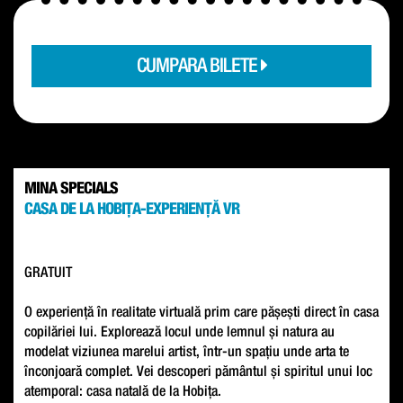
CUMPARA BILETE
MINA SPECIALS
CASA DE LA HOBIȚA-EXPERIENȚĂ VR
GRATUIT
O experiență în realitate virtuală prim care pășești direct în casa
copilăriei lui. Explorează locul unde lemnul și natura au
modelat viziunea marelui artist, într-un spațiu unde arta te
înconjoară complet. Vei descoperi pământul și spiritul unui loc
atemporal: casa natală de la Hobița.