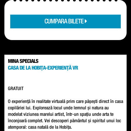
CUMPARA BILETE
MINA SPECIALS
CASA DE LA HOBIȚA-EXPERIENȚĂ VR
GRATUIT
O experiență în realitate virtuală prim care pășești direct în casa
copilăriei lui. Explorează locul unde lemnul și natura au
modelat viziunea marelui artist, într-un spațiu unde arta te
înconjoară complet. Vei descoperi pământul și spiritul unui loc
atemporal: casa natală de la Hobița.